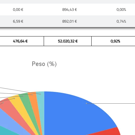
0,00 €
894,43 €
0,00%
6,59 €
892,01 €
0,74%
476,64 €
52.020,32 €
0,92%