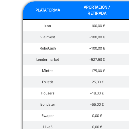
APORTACIÓN /
PLATAFORMA
RETIRADA
Iuvo
-100,00 €
Viainvest
-100,00 €
RoboCash
-100,00 €
Lendermarket
-527,53 €
Mintos
-175,00 €
Esketit
-25,00 €
Housers
-18,33 €
Bondster
-55,00 €
Swaper
0,00 €
Hive5
0,00 €