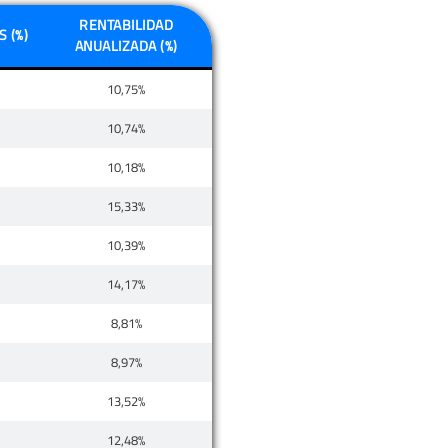
RENTABILIDAD
 (%)
ANUALIZADA (%)
10,75%
10,74%
10,18%
15,33%
10,39%
14,17%
8,81%
8,97%
13,52%
12,48%