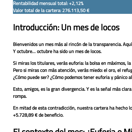
Rentabilidad mensual total: +2,12%
Valor total de la cartera: 276.113,50 €
Introducción: Un mes de locos
Bienvenidos un mes más al rincón de la transparencia. Aquí
Y octubre… octubre ha sido un mes de locos.
Si miras los titulares, verás euforia: la bolsa en máximos, 
Pero si miras con más atención, verás miedo: el oro, el ref
¿Cómo puede ser? ¿Cómo podemos tener euforia y pánico a
Esto, amigos, es
la gran divergencia
. Y es la señal más clar
rompa.
En mitad de esta contradicción, nuestra cartera ha hecho l
+5.728,89 €
de beneficio.
El contexto del mes: ¿Euforia o M