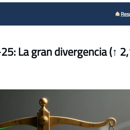
Res
25: La gran divergencia (↑ 2