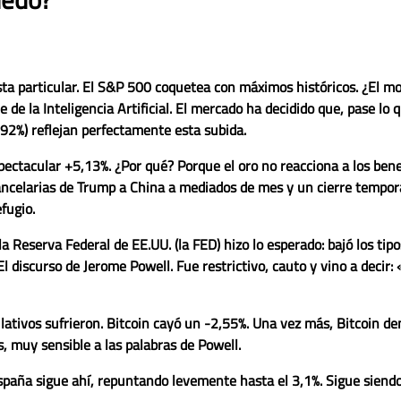
sta particular. El S&P 500 coquetea con máximos históricos. ¿El m
 de la Inteligencia Artificial. El mercado ha decidido que, pase lo q
,92%)
reflejan perfectamente esta subida.
spectacular
+5,13%
. ¿Por qué? Porque el oro no reacciona a los bene
ancelarias de Trump a China a mediados de mes y un cierre temporal
fugio.
la Reserva Federal de EE.UU. (la FED) hizo lo esperado: bajó los tip
El discurso de Jerome Powell. Fue restrictivo, cauto y vino a decir
lativos sufrieron.
Bitcoin cayó un -2,55%
. Una vez más, Bitcoin d
, muy sensible a las palabras de Powell.
España sigue ahí, repuntando levemente hasta el 3,1%. Sigue siend