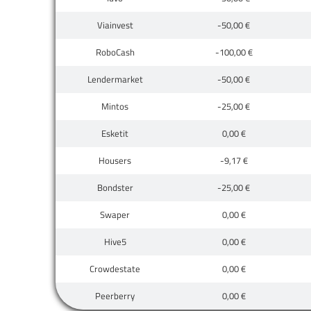
Viainvest
-50,00 €
RoboCash
-100,00 €
Lendermarket
-50,00 €
Mintos
-25,00 €
Esketit
0,00 €
Housers
-9,17 €
Bondster
-25,00 €
Swaper
0,00 €
Hive5
0,00 €
Crowdestate
0,00 €
Peerberry
0,00 €