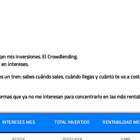
an mis inversiones. El
Crowdlending
.
 en intereses
.
s un tren: sabes cuándo sales, cuándo llegas y cuánto te va a cost
formas que ya no me interesan para concentrarlo en las más rentabl
INTERESES MES
TOTAL INVERTIDO
RENTABILIDAD MES
87,57 €
10.071,63 €
0,88%